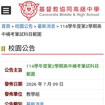
跳
至
選
主
單
首頁
>
校園公告
>
最新消息
>
114學年度第2學期高
要
中補考筆試科目範圍
內
容
校園公告
區
114學年度第2學期高中補考筆試科目
公告主旨
範圍
發佈日期
2026 年 7 月 09 日
發佈單位
教學組
公告類別
最新消息