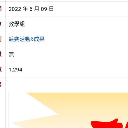
期
2022 年 6 月 09 日
位
教學組
別
競賽活動&成果
級
無
數
1,294
容