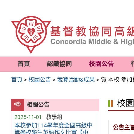
跳
至
主
要
內
容
首頁
認識協同
校園公告
區
首頁
>
校園公告
>
競賽活動&成果
>
賀 本校 參
校
相關公告
2025-11-01
教學組
本校參加114學年度全國高級中
公告主
等學校學生英語作文比賽【中