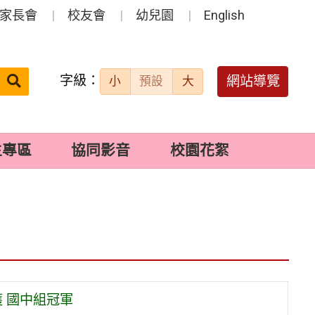
家長會
校友會
幼兒園
English
字級：
送出
網站導覽
小
預設
大
搜
尋：
生專區
協同影音
校園花絮
獲 國中組冠軍