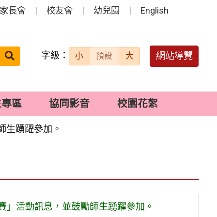
家長會
校友會
幼兒園
English
字級：
送出
網站導覽
小
預設
大
搜
尋：
生專區
協同影音
校園花絮
師生踴躍參加。
比賽」活動訊息，並鼓勵師生踴躍參加。