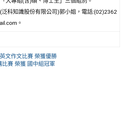
「大專組(含)碩、博士生」三個組別。
知識股份有限公司)郭小姐，電話:(02)2362
il.com。
 英文作文比賽 榮獲優勝
講比賽 榮獲 國中組冠軍