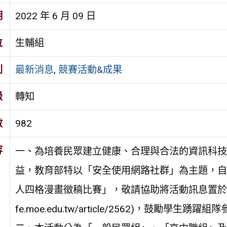
期
2022 年 6 月 09 日
位
生輔組
別
最新消息
,
競賽活動&成果
級
轉知
數
982
容
一、為培養民眾建立健康、合理與合法的資訊科技
益，教育部特以「安全使用網路社群」為主題，自本(
人四格漫畫徵稿比賽」，敬請協助將活動訊息置於貴校網
fe.moe.edu.tw/article/2562)，鼓勵學生踴躍組