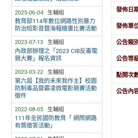
發佈日
2025-06-04
生輔組
教育部114年數位網路性別暴力
發佈單
防治短影音暨海報繪畫比賽活動
公告類
2023-07-13
生輔組
內政部辦理之「2023 CIB反毒電
競大賽」報名資訊
公告等
2023-03-22
生輔組
點閱次
第六屆【我的未來我作主】校園
防制毒品暨霸凌微電影競賽活動
公告內
徵件
2022-08-05
生輔組
111年全民國防教育「 網際網路
有獎徵答活動」