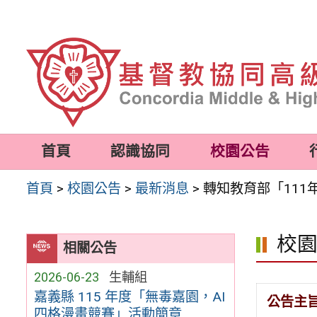
跳
至
主
要
內
容
首頁
認識協同
校園公告
區
首頁
>
校園公告
>
最新消息
>
轉知教育部「11
校
相關公告
2026-06-23
生輔組
嘉義縣 115 年度「無毒嘉園，AI
公告主
四格漫畫競賽」活動簡章