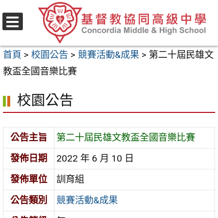
跳
至
選
主
單
首頁
>
校園公告
>
競賽活動&成果
>
第二十屆民雄文
要
教盃全國音樂比賽
內
容
校園公告
區
公告主旨
第二十屆民雄文教盃全國音樂比賽
發佈日期
2022 年 6 月 10 日
發佈單位
訓育組
公告類別
競賽活動&成果