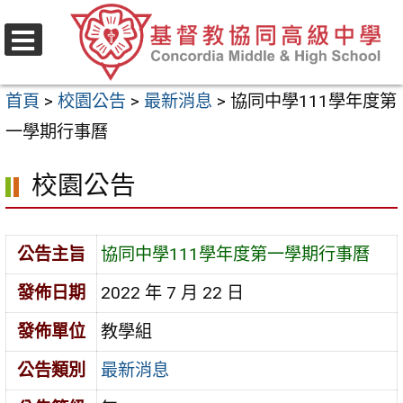
跳
至
選
主
單
首頁
>
校園公告
>
最新消息
>
協同中學111學年度第
要
一學期行事曆
內
容
校園公告
區
公告主旨
協同中學111學年度第一學期行事曆
發佈日期
2022 年 7 月 22 日
發佈單位
教學組
公告類別
最新消息