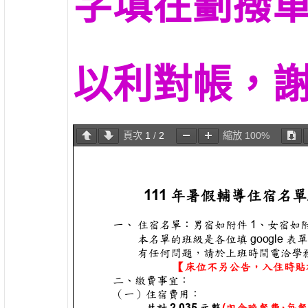
字填在劃撥
以利對帳，謝謝
頁次
1
/
2
縮放
100%