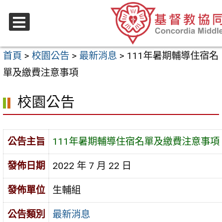
跳
至
選
主
單
首頁
>
校園公告
>
最新消息
>
111年暑期輔導住宿名
要
單及繳費注意事項
內
容
校園公告
區
公告主旨
111年暑期輔導住宿名單及繳費注意事項
發佈日期
2022 年 7 月 22 日
發佈單位
生輔組
公告類別
最新消息