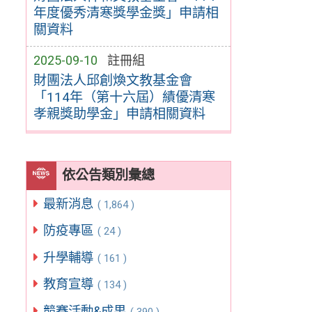
年度優秀清寒獎學金獎」申請相
關資料
2025-09-10
註冊組
財團法人邱創煥文教基金會
「114年（第十六屆）績優清寒
孝親獎助學金」申請相關資料
依公告類別彙總
最新消息
( 1,864 )
防疫專區
( 24 )
升學輔導
( 161 )
教育宣導
( 134 )
競賽活動&成果
( 390 )