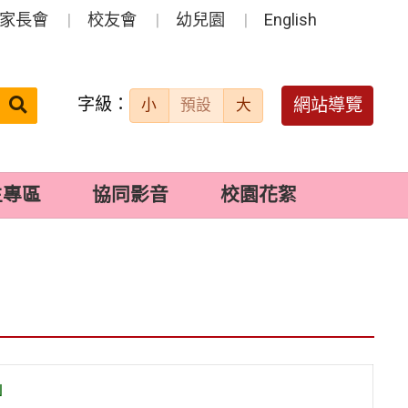
家長會
校友會
幼兒園
English
字級：
送出
網站導覽
小
預設
大
搜
尋：
生專區
協同影音
校園花絮
」