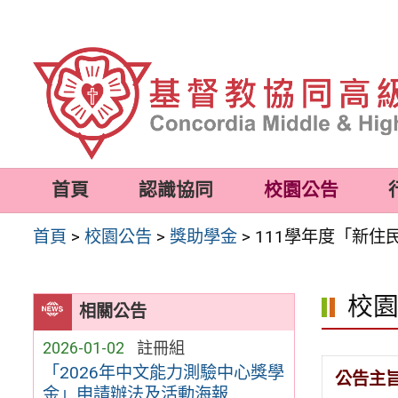
跳
至
主
要
內
容
首頁
認識協同
校園公告
區
首頁
>
校園公告
>
獎助學金
>
111學年度「新
校
相關公告
2026-01-02
註冊組
「2026年中文能力測驗中心獎學
公告主
金」申請辦法及活動海報