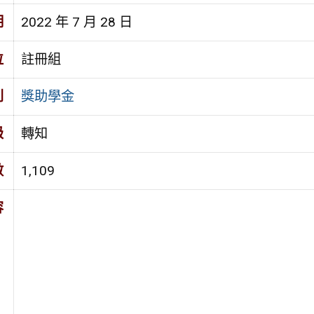
期
2022 年 7 月 28 日
位
註冊組
別
獎助學金
級
轉知
數
1,109
容