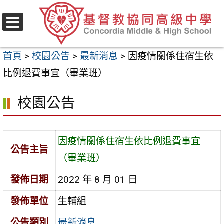
跳
至
選
主
單
首頁
>
校園公告
>
最新消息
>
因疫情關係住宿生依
要
比例退費事宜（畢業班）
內
容
校園公告
區
因疫情關係住宿生依比例退費事宜
公告主旨
（畢業班）
發佈日期
2022 年 8 月 01 日
發佈單位
生輔組
公告類別
最新消息