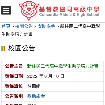
跳
至
選
主
單
首頁
>
校園公告
>
獎助學金
>
新住民二代高中職學
要
生助學培力計畫
內
容
校園公告
區
公告主旨
新住民二代高中職學生助學培力計畫
發佈日期
2022 年 8 月 10 日
發佈單位
註冊組
公告類別
獎助學金