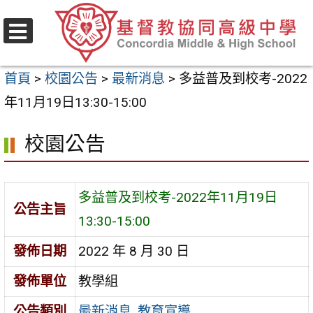
跳
至
選
主
單
首頁
>
校園公告
>
最新消息
>
多益普及到校考-2022
要
年11月19日13:30-15:00
內
容
校園公告
區
多益普及到校考-2022年11月19日
公告主旨
13:30-15:00
發佈日期
2022 年 8 月 30 日
發佈單位
教學組
公告類別
最新消息
,
教育宣導