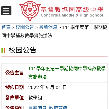
跳
至
選
主
單
首頁
>
校園公告
>
最新消息
>
111學年度第一學期協
要
同中學補救教學實施辦法
內
容
校園公告
區
111學年度第一學期協同中學補救教學
公告主旨
實施辦法
發佈日期
2022 年 9 月 01 日
發佈單位
教學組
公告類別
最新消息
,
教育宣導