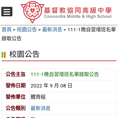
跳
至
選
主
單
首頁
>
校園公告
>
最新消息
>
111-1晚自習增班名單
要
錄取公告
內
容
校園公告
區
公告主旨
111-1晚自習增班名單錄取公告
發佈日期
2022 年 9 月 08 日
發佈單位
體育組
公告類別
最新消息