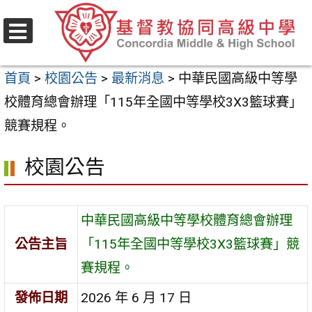
跳
至
選
主
單
首頁
>
校園公告
>
最新消息
>
中華民國高級中等學
要
校體育總會辦理「115年全國中等學校3X3籃球賽」
內
競賽規程。
容
區
校園公告
中華民國高級中等學校體育總會辦理
公告主旨
「115年全國中等學校3X3籃球賽」競
賽規程。
發佈日期
2026 年 6 月 17 日