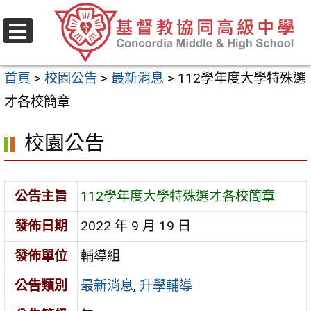
跳
至
選
主
單
首頁
>
校園公告
>
最新消息
>
112學年度大學特殊選
要
才各校簡章
內
容
校園公告
區
公告主旨
112學年度大學特殊選才各校簡章
發佈日期
2022 年 9 月 19 日
發佈單位
輔導組
公告類別
最新消息
,
升學輔導