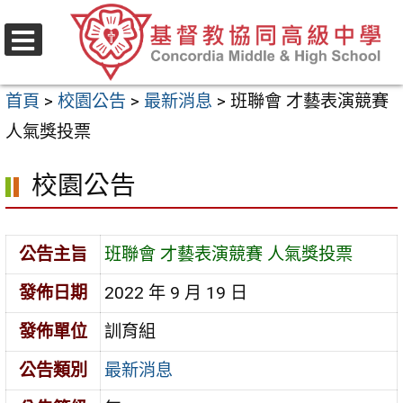
跳
至
選
主
單
首頁
>
校園公告
>
最新消息
>
班聯會 才藝表演競賽
要
人氣獎投票
內
容
校園公告
區
公告主旨
班聯會 才藝表演競賽 人氣獎投票
發佈日期
2022 年 9 月 19 日
發佈單位
訓育組
公告類別
最新消息