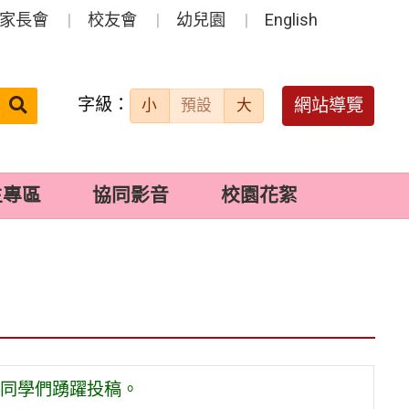
家長會
校友會
幼兒園
English
字級：
送出
網站導覽
小
預設
大
搜
尋：
生專區
協同影音
校園花絮
同學們踴躍投稿。