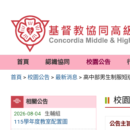
跳
至
主
要
內
容
首頁
認識協同
校園公告
區
首頁
>
校園公告
>
最新消息
>
高中部男生制服短
校
相關公告
2026-08-04
生輔組
115學年度教室配置圖
公告主