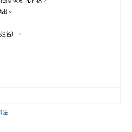
拍照轉成 PDF 檔。
檔輸出。
姓名）。
。
辦法