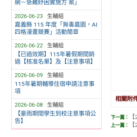
網－急難紓困實施方 案」
2026-06-23
生輔組
嘉義縣 115 年度「無毒嘉園，AI
四格漫畫競賽」活動簡章
2026-06-22
生輔組
【已過效期】115年暑假期間銷
過【核准名單】及【注意事項】
2026-06-09
生輔組
115年暑期輔導住宿申請注意事
項
相關附
2026-06-08
生輔組
【豪雨期間學生到校注意事項公
【2
告】
【2