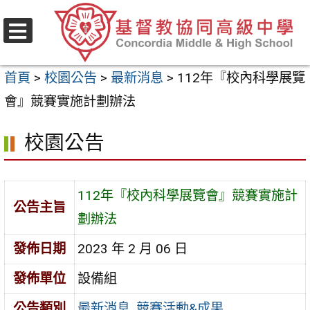
跳
至
選
主
單
首頁
>
校園公告
>
最新消息
>
112年『校內科學展覽
要
會』競賽實施計劃辦法
內
容
校園公告
區
112年『校內科學展覽會』競賽實施計
公告主旨
劃辦法
發佈日期
2023 年 2 月 06 日
發佈單位
設備組
公告類別
最新消息
,
競賽活動&成果