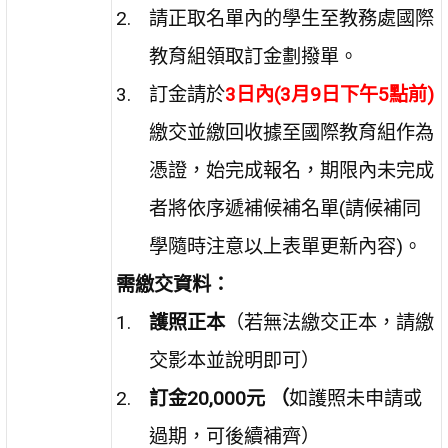
請正取名單內的學生至
教務處國際
教育組
領取
訂金劃撥單
。
訂金請於
3日內(3月9日下午5點前)
繳交並繳回收據至國際教育組作為
憑證
，始完成報名，期限內未完成
者將依序遞補候補名單(請候補同
學隨時注意以上表單更新內容)。
需繳交資料：
護照正本
（若無法繳交正本，請繳
交影本並說明即可）
訂金20,000元 （
如護照未申請或
過期，可後續補齊）