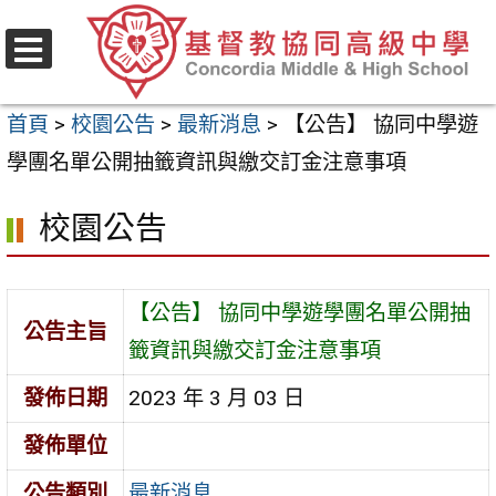
跳
至
選
主
單
首頁
>
校園公告
>
最新消息
>
【公告】 協同中學遊
要
學團名單公開抽籤資訊與繳交訂金注意事項
內
容
校園公告
區
【公告】 協同中學遊學團名單公開抽
公告主旨
籤資訊與繳交訂金注意事項
發佈日期
2023 年 3 月 03 日
發佈單位
公告類別
最新消息