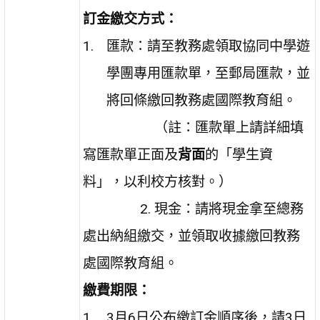
訂金繳交方式
：
匯款：請至教務處領取
協同中學遊
學團專用匯款單
，至郵局匯款，並
將
回條繳回教務處國際教育組
。
（
註：匯款單上請詳細填
寫匯款單正面及
背面
的「學生資
料」，以利校方核對。
）
2. 現金：請將現金拿至
總務
處出納組
繳交，並領取收據繳回教務
處國際教育組。
繳費期限：
3月6日公布繳訂金順序後，請
3日