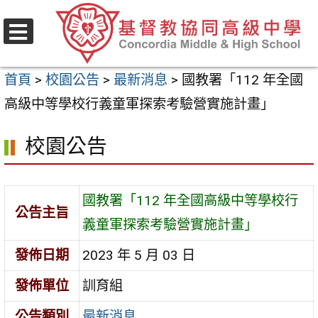
跳
至
選
主
單
首頁
>
校園公告
>
最新消息
>
國教署「112 年全國
要
高級中等學校行義童軍探索考驗營實施計畫」
內
容
校園公告
區
國教署「112 年全國高級中等學校行
公告主旨
義童軍探索考驗營實施計畫」
發佈日期
2023 年 5 月 03 日
發佈單位
訓育組
公告類別
最新消息