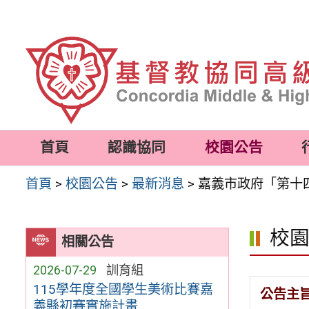
跳
至
主
要
內
容
首頁
認識協同
校園公告
區
首頁
>
校園公告
>
最新消息
>
嘉義市政府「第十
校
相關公告
2026-07-29
訓育組
115學年度全國學生美術比賽嘉
公告主
義縣初賽實施計畫