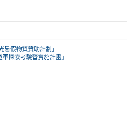
曙光暑假物資贊助計劃」
義童軍探索考驗營實施計畫」