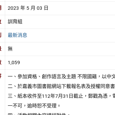
期
2023 年 5 月 03 日
位
訓育組
別
最新消息
級
無
數
1,059
容
一、參加資格、創作語言及主題 不限國籍，以中
二、於嘉義市圖書館網站下載報名表及授權同意書（網址http
三、紙本收件至112年7月31日截止，郵戳為憑，
一不可，逾時恕不受理。