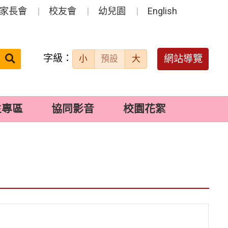
家長會
校友會
幼兒園
English
字級：
送出
網站導覽
小
預設
大
搜
尋：
生專區
協同影音
校園花絮