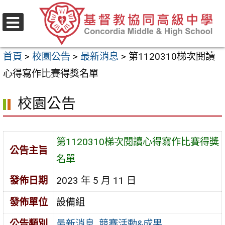
跳
至
選
主
單
首頁
>
校園公告
>
最新消息
>
第1120310梯次閱讀
要
心得寫作比賽得獎名單
內
容
校園公告
區
第1120310梯次閱讀心得寫作比賽得獎
公告主旨
名單
發佈日期
2023 年 5 月 11 日
發佈單位
設備組
公告類別
最新消息
,
競賽活動&成果