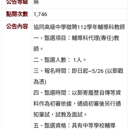
公告等級
無
點閱次數
1,746
公告內容
協同高級中學徵聘
112
學年輔導科教師
一、甄選項目：輔導科代理
(
專任
)
教
師。
二、甄選人數：
1
人。
三、報名時間：即日起
~5/26 (
以郵戳
為憑
)
四、甄選時間：以郵寄履歷自傳等資
料作為初審依據，通過初審後另行通
知筆試，試教及面試。
五、甄選資格：具有中等學校輔導