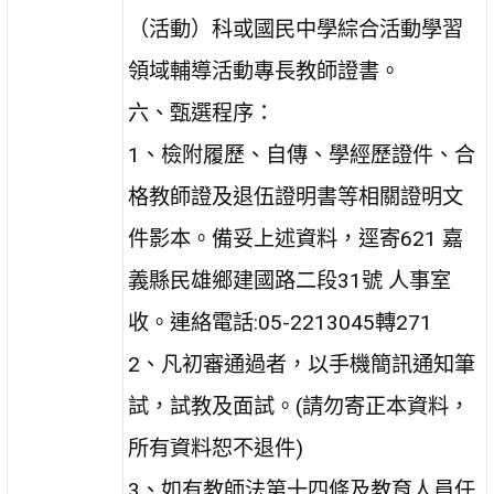
（活動）科或國民中學綜合活動學習
領域輔導活動專長教師證書。
六、甄選程序：
1
、檢附履歷、自傳、學經歷證件、合
格教師證及退伍證明書等相關證明文
件影本。備妥上述資料，逕寄
621
嘉
義縣民雄鄉建國路二段
31
號 人事室
收。連絡電話
:05-2213045
轉
271
2
、凡初審通過者，以手機簡訊通知筆
試，試教及面試。
(
請勿寄正本資料，
所有資料恕不退件
)
3
、如有教師法第十四條及教育人員任