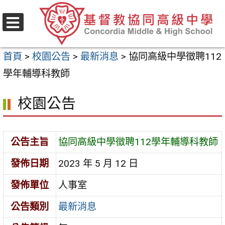
跳
至
選
主
單
首頁
>
校園公告
>
最新消息
>
協同高級中學徵聘112
要
學年輔導科教師
內
容
校園公告
區
公告主旨
協同高級中學徵聘112學年輔導科教師
發佈日期
2023 年 5 月 12 日
發佈單位
人事室
公告類別
最新消息