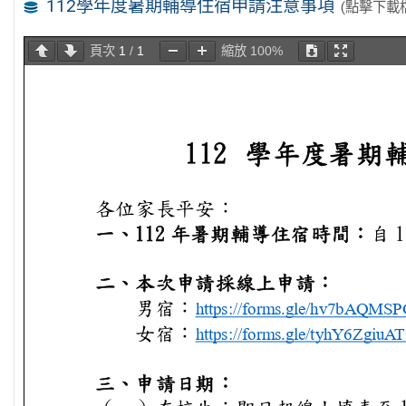
112學年度暑期輔導住宿申請注意事項
(點擊下載
頁次
1
/
1
縮放
100%