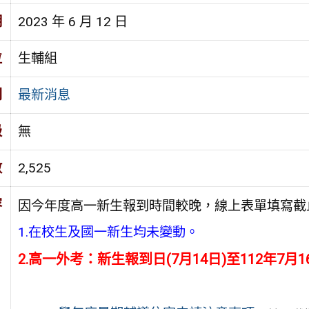
期
2023 年 6 月 12 日
位
生輔組
別
最新消息
級
無
數
2,525
容
因今年度高一新生報到時間較晚，線上表單填寫截
1.在校生及國一新生均未變動。
2.高一外考：新生報到日(7月14日)至112年7月1