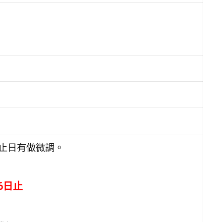
止日有做微調。
6日止