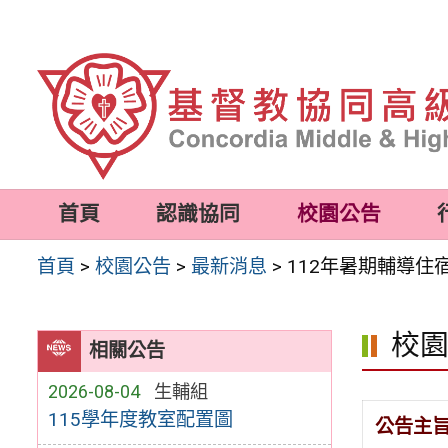
跳
至
主
要
內
容
首頁
認識協同
校園公告
區
首頁
>
校園公告
>
最新消息
>
112年暑期輔導住
校
相關公告
2026-08-04
生輔組
115學年度教室配置圖
公告主