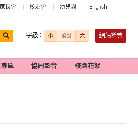
家長會
校友會
幼兒園
English
字級：
送出
網站導覽
小
預設
大
搜
尋：
生專區
協同影音
校園花絮