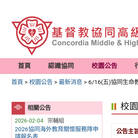
跳
至
主
要
內
容
首頁
認識協同
校園公告
區
首頁
>
校園公告
>
最新消息
>
6/16(五)協同生
校
相關公告
2026-02-04
宗輔組
2026協同海外教育關懷服務隊申
公告主
請報名表