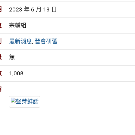
期
2023 年 6 月 13 日
位
宗輔組
別
最新消息
,
營會研習
級
無
數
1,008
容