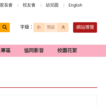
家長會
校友會
幼兒園
English
字級：
送出
網站導覽
小
預設
大
搜
尋：
生專區
協同影音
校園花絮