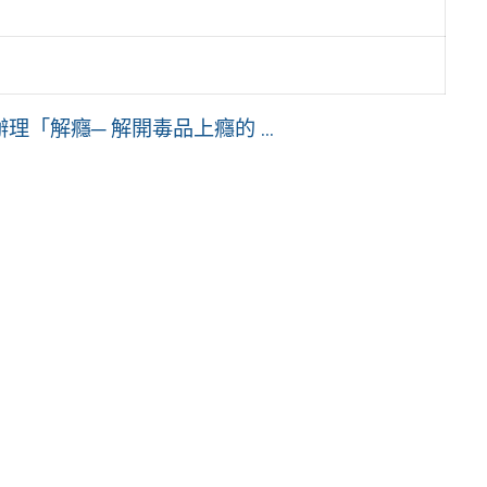
「解癮─ 解開毒品上癮的 ...