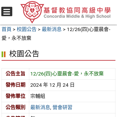
跳
至
選
主
單
首頁
>
校園公告
>
最新消息
>
12/26(四)心靈晨會-
要
愛，永不放棄
內
容
校園公告
區
公告主旨
12/26(四)心靈晨會-愛，永不放棄
發佈日期
2024 年 12 月 24 日
發佈單位
宗輔組
公告類別
最新消息
,
營會研習