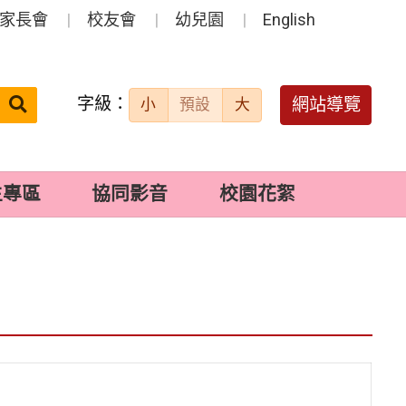
家長會
校友會
幼兒園
English
字級：
送出
網站導覽
小
預設
大
搜
尋：
生專區
協同影音
校園花絮