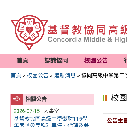
跳
至
主
要
內
容
首頁
認識協同
校園公告
區
首頁
>
校園公告
>
最新消息
>
協同高級中學第二
校
相關公告
2026-07-15
人事室
基督教協同高級中學徵聘115學
公告主
年度《公民科》專任、代理及兼