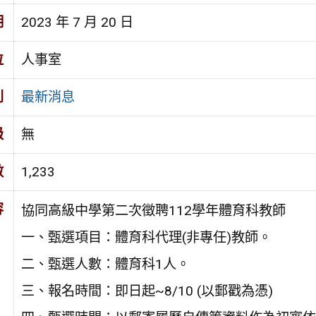
期
2023 年 7 月 20 日
位
人事室
別
最新消息
級
無
數
1,233
容
協同高級中學第二次徵聘112學年體育科教師
一、甄選項目：體育科代理(非專任)教師。
二、甄選人數：體育科1人。
三、報名時間：即日起~8/10 (以郵戳為憑)