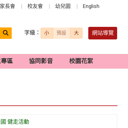
家長會
校友會
幼兒園
English
字級：
送出
網站導覽
小
預設
大
搜
尋：
生專區
協同影音
校園花絮
國 健走活動