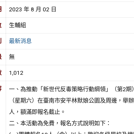
期
2023 年 8 月 02 日
位
生輔組
別
最新消息
級
無
數
1,012
容
一、為推動「新世代反毒策略行動綱領」（第2期）
（星期六）在臺南市安平林默娘公園及周邊，舉辦全
人，額滿即報名截止。
二、本活動為免費，報名方式說明如下：