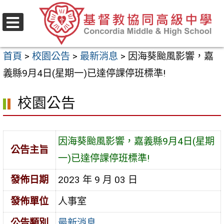
跳
至
選
主
單
首頁
>
校園公告
>
最新消息
>
因海葵颱風影響，嘉
要
義縣9月4日(星期一)已達停課停班標準!
內
容
校園公告
區
因海葵颱風影響，嘉義縣9月4日(星期
公告主旨
一)已達停課停班標準!
發佈日期
2023 年 9 月 03 日
發佈單位
人事室
公告類別
最新消息