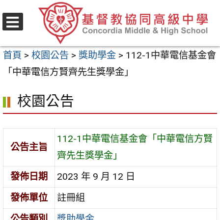
跳
至
選
主
單
首頁
>
校園公告
>
獎助學金
>
112-1中華電信基金會
要
「中華電信方賢齊先生獎學金」
內
容
校園公告
區
112-1中華電信基金會「中華電信方賢
公告主旨
齊先生獎學金」
發佈日期
2023 年 9 月 12 日
發佈單位
註冊組
公告類別
獎助學金