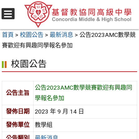
跳
至
選
主
單
首頁
>
校園公告
>
最新消息
>
公告2023AMC數學競
要
賽歡迎有興趣同學報名參加
內
容
校園公告
區
公告2023AMC數學競賽歡迎有興趣同
公告主旨
學報名參加
發佈日期
2023 年 9 月 14 日
發佈單位
教學組
公告類別
最新消息