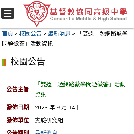
跳
至
選
主
單
首頁
>
校園公告
>
最新消息
>
「雙週一題網路數學
要
問題徵答」活動資訊
內
容
校園公告
區
「雙週一題網路數學問題徵答」活動
公告主旨
資訊
發佈日期
2023 年 9 月 14 日
發佈單位
實驗研究組
公告類別
最新消息