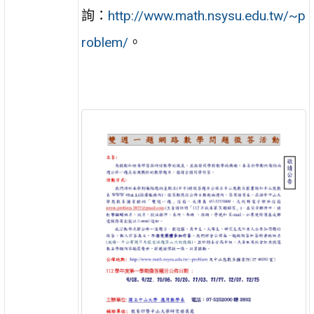
詢：
http://www.math.nsysu.edu.tw/~p
roblem/
。