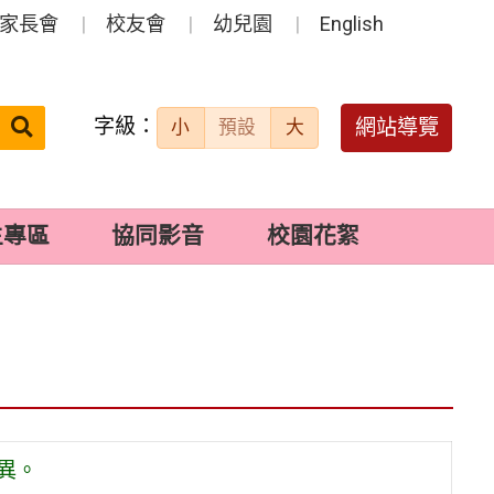
家長會
校友會
幼兒園
English
字級：
送出
網站導覽
小
預設
大
搜
尋：
生專區
協同影音
校園花絮
異。