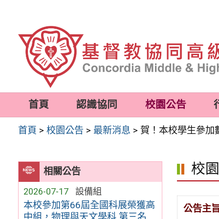
跳
至
主
要
內
容
首頁
認識協同
校園公告
區
首頁
>
校園公告
>
最新消息
>
賀！本校學生參加
校
相關公告
2026-07-17
設備組
本校參加第66屆全國科展榮獲高
公告主
中組，物理與天文學科 第三名