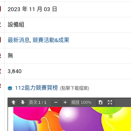
期
2023 年 11 月 03 日
位
設備組
別
最新消息
,
競賽活動&成果
級
無
數
3,840
容
112能力競賽賀榜
(點擊下載檔案)
頁次
1
/
1
縮放
100%