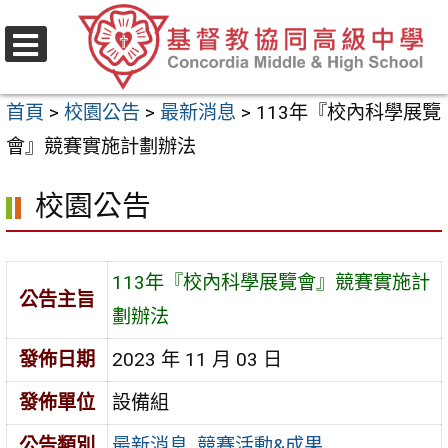
跳
至
選
主
單
首頁
>
校園公告
>
最新消息
>
113年『校內科學展覽
要
會』競賽實施計劃辦法
內
容
校園公告
區
113年『校內科學展覽會』競賽實施計
公告主旨
劃辦法
發佈日期
2023 年 11 月 03 日
發佈單位
設備組
公告類別
最新消息
,
競賽活動&成果