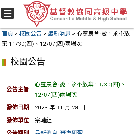
跳
至
選
主
單
首頁
>
校園公告
>
最新消息
>
心靈晨會-愛，永不放
要
棄 11/30(四)、12/07(四)兩場次
內
容
校園公告
區
心靈晨會-愛，永不放棄 11/30(四)、
公告主旨
12/07(四)兩場次
發佈日期
2023 年 11 月 28 日
發佈單位
宗輔組
公告類別
最新消息
,
營會研習