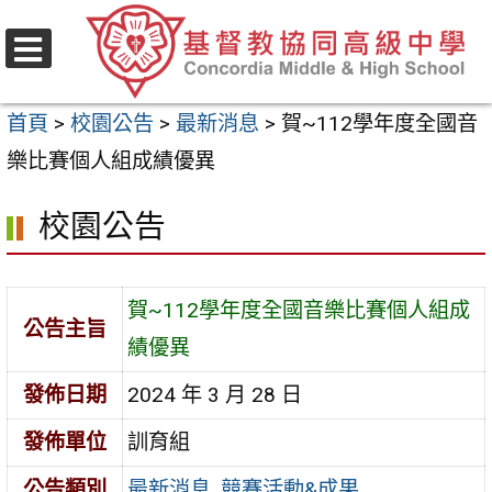
跳
至
選
主
單
首頁
>
校園公告
>
最新消息
>
賀~112學年度全國音
要
樂比賽個人組成績優異
內
容
校園公告
區
賀~112學年度全國音樂比賽個人組成
公告主旨
績優異
發佈日期
2024 年 3 月 28 日
發佈單位
訓育組
公告類別
最新消息
,
競賽活動&成果