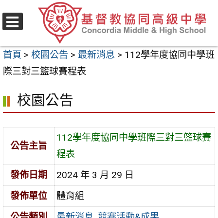
跳
至
選
主
單
首頁
>
校園公告
>
最新消息
>
112學年度協同中學班
要
際三對三籃球賽程表
內
容
校園公告
區
112學年度協同中學班際三對三籃球賽
公告主旨
程表
發佈日期
2024 年 3 月 29 日
發佈單位
體育組
公告類別
最新消息
,
競賽活動&成果