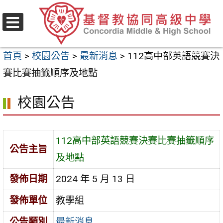
跳
至
選
主
單
首頁
>
校園公告
>
最新消息
>
112高中部英語競賽決
要
賽比賽抽籤順序及地點
內
容
校園公告
區
112高中部英語競賽決賽比賽抽籤順序
公告主旨
及地點
發佈日期
2024 年 5 月 13 日
發佈單位
教學組
公告類別
最新消息