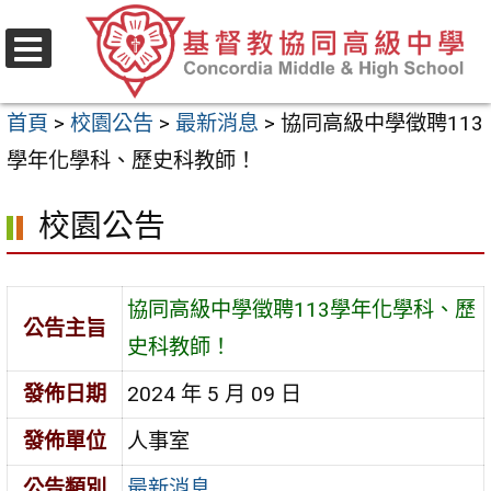
跳
至
選
主
單
首頁
>
校園公告
>
最新消息
>
協同高級中學徵聘113
要
學年化學科、歷史科教師！
內
容
校園公告
區
協同高級中學徵聘113學年化學科、歷
公告主旨
史科教師！
發佈日期
2024 年 5 月 09 日
發佈單位
人事室
公告類別
最新消息