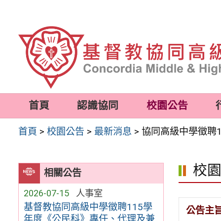
跳
至
主
要
內
容
首頁
認識協同
校園公告
區
首頁
>
校園公告
>
最新消息
>
協同高級中學徵聘1
校
相關公告
2026-07-15
人事室
基督教協同高級中學徵聘115學
公告主
年度《公民科》專任、代理及兼