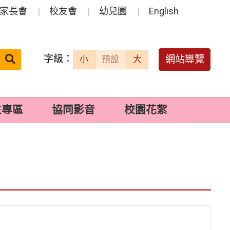
家長會
校友會
幼兒園
English
字級：
送出
網站導覽
小
預設
大
搜
尋：
生專區
協同影音
校園花絮