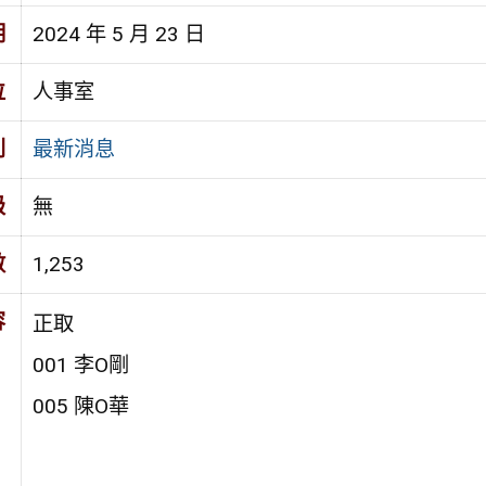
期
2024 年 5 月 23 日
位
人事室
別
最新消息
級
無
數
1,253
容
正取
001 李Ο剛
005 陳Ο華