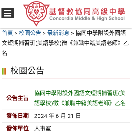
跳
至
選
主
單
首頁
>
校園公告
>
最新消息
>
協同中學附設外國語
要
文短期補習班(美語學校)徵《兼職中籍美語老師》乙
內
名
容
區
校園公告
協同中學附設外國語文短期補習班(美
公告主旨
語學校)徵《兼職中籍美語老師》乙名
發佈日期
2024 年 6 月 21 日
發佈單位
人事室