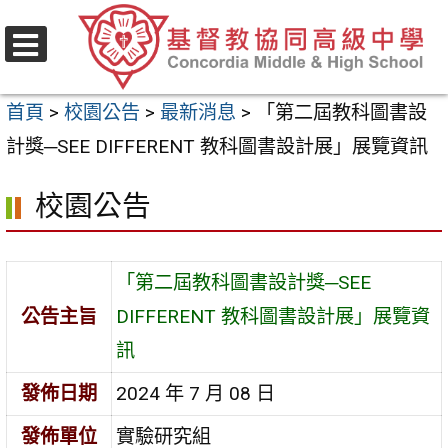
跳
至
選
主
單
首頁
>
校園公告
>
最新消息
>
「第二屆教科圖書設
要
計獎─SEE DIFFERENT 教科圖書設計展」展覽資訊
內
容
校園公告
區
「第二屆教科圖書設計獎─SEE
公告主旨
DIFFERENT 教科圖書設計展」展覽資
訊
發佈日期
2024 年 7 月 08 日
發佈單位
實驗研究組