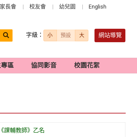
家長會
校友會
幼兒園
English
字級：
送出
網站導覽
小
預設
大
搜
尋：
生專區
協同影音
校園花絮
徵《課輔教師》乙名