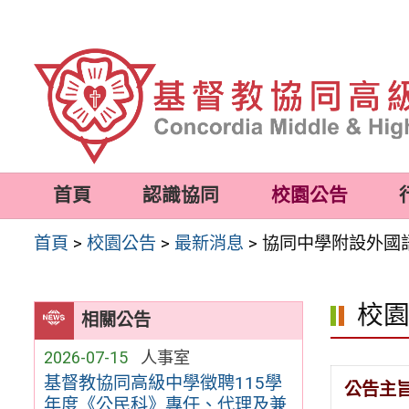
跳
至
主
要
內
容
首頁
認識協同
校園公告
區
首頁
>
校園公告
>
最新消息
>
協同中學附設外國
校
相關公告
2026-07-15
人事室
基督教協同高級中學徵聘115學
公告主
年度《公民科》專任、代理及兼