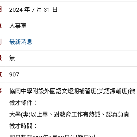
期
2024 年 7 月 31 日
位
人事室
別
最新消息
級
無
數
907
容
協同中學附設外國語文短期補習班(美語課輔班)
徵才條件：
大學(專)以上畢、對教育工作有熱誠、認真負責
徵才時間：