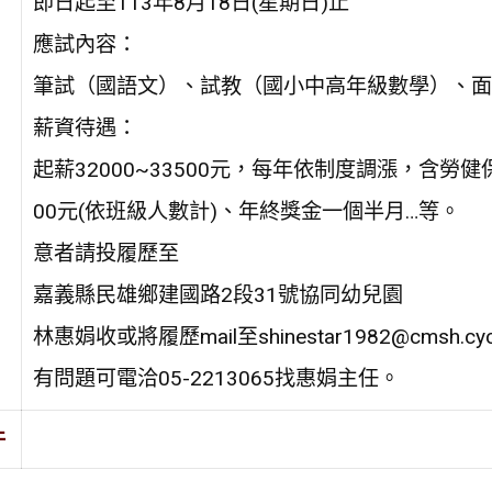
即日起至113年8月18日(星期日)止
應試內容：
筆試（國語文）、試教（國小中高年級數學）、面
薪資待遇：
起薪32000~33500元，每年依制度調漲，含勞
00元(依班級人數計)、年終獎金一個半月…等。
意者請投履歷至
嘉義縣民雄鄉建國路2段31號協同幼兒園
林惠娟收或將履歷mail至shinestar1982@cmsh.cyc.
有問題可電洽05-2213065找惠娟主任。
件