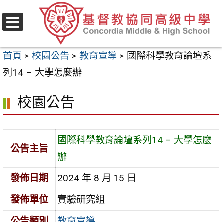
跳
至
選
主
單
首頁
>
校園公告
>
教育宣導
>
國際科學教育論壇系
要
列14 – 大學怎麼辦
內
容
校園公告
區
國際科學教育論壇系列14 – 大學怎麼
公告主旨
辦
發佈日期
2024 年 8 月 15 日
發佈單位
實驗研究組
公告類別
教育宣導