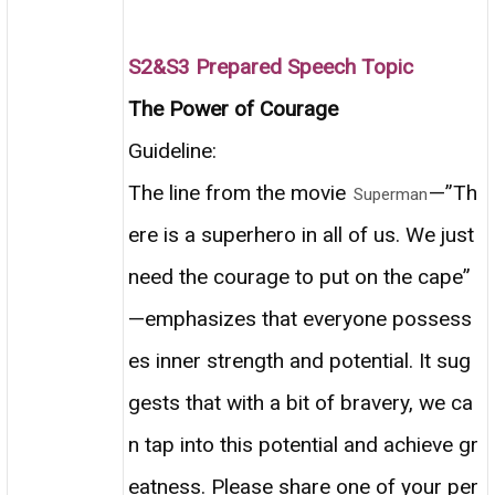
S2&S3 Prepared Speech Topic
The Power of Courage
Guideline:
The line from the movie
—”Th
Superman
ere is a superhero in all of us. We just
need the courage to put on the cape”
—emphasizes that everyone possess
es inner strength and potential. It sug
gests that with a bit of bravery, we ca
n tap into this potential and achieve gr
eatness. Please share one of your per