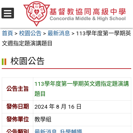
跳
至
選
主
單
首頁
>
校園公告
>
最新消息
>
113學年度第一學期英
要
文週指定題演講題目
內
容
校園公告
區
113學年度第一學期英文週指定題演講
公告主旨
題目
發佈日期
2024 年 8 月 16 日
發佈單位
教學組
公告類別
最新消息
,
升學輔導