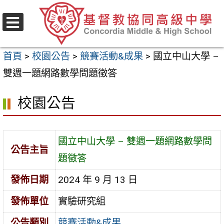
跳
至
選
主
單
首頁
>
校園公告
>
競賽活動&成果
>
國立中山大學 –
要
雙週一題網路數學問題徵答
內
容
校園公告
區
國立中山大學 – 雙週一題網路數學問
公告主旨
題徵答
發佈日期
2024 年 9 月 13 日
發佈單位
實驗研究組
公告類別
競賽活動&成果