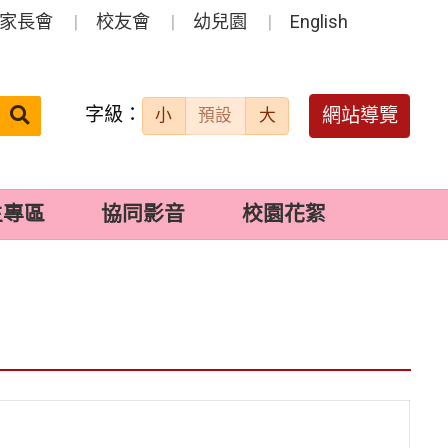
家長會
校友會
幼兒園
English
字級：
送出
網站導覽
小
預設
大
搜
尋：
生專區
協同影音
校園花絮