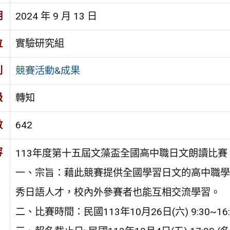
期
2024 年 9 月 13 日
位
實驗研究組
別
競賽活動&成果
級
轉知
數
642
容
113年度第十五屆文藻盃全國高中職日文朗讀比賽
一、宗旨：藉此競賽提供全國學習日文的高中職學
秀日語人才，校內外參賽者也能互相交流學習。
二、比賽時間：民國113年10月26日(六) 9:30~16: