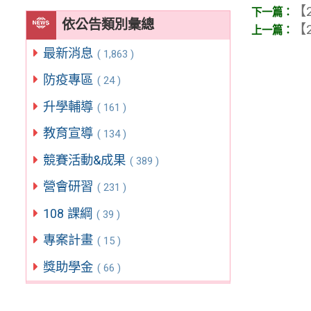
【2
依公告類別彙總
【2
最新消息
( 1,863 )
防疫專區
( 24 )
升學輔導
( 161 )
教育宣導
( 134 )
競賽活動&成果
( 389 )
營會研習
( 231 )
108 課綱
( 39 )
專案計畫
( 15 )
獎助學金
( 66 )