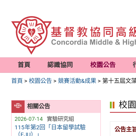
跳
至
主
要
內
容
首頁
認識協同
校園公告
區
首頁
>
校園公告
>
競賽活動&成果
>
第十五屆文
校
相關公告
2026-07-14
實驗研究組
115年第2回「日本留學試驗
公告主
（EJU）」