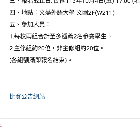
三、報名截止日: 民國113年10月4日(五) 17:00
四、地點：文藻外語大學 文園2F(W211)
五、參加人員：
1.每校兩組合計至多遴薦2名參賽學生。
2.主修組約20位，非主修組約20位。
(各組額滿即報名結束)。
比賽公告網站
件