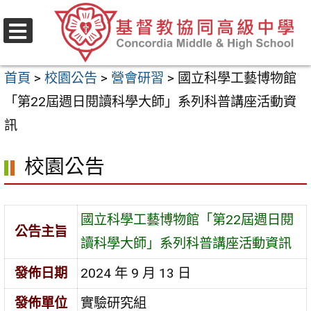
跳
至
選
主
單
首頁
>
校園公告
>
營會研習
>
國立科學工藝博物館
要
「第22屆週日閱讀科學大師」系列科普講座活動資
內
訊
容
區
校園公告
國立科學工藝博物館「第22屆週日閱
公告主旨
讀科學大師」系列科普講座活動資訊
發佈日期
2024 年 9 月 13 日
發佈單位
實驗研究組