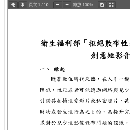
頁次
1
/
10
縮放
100%