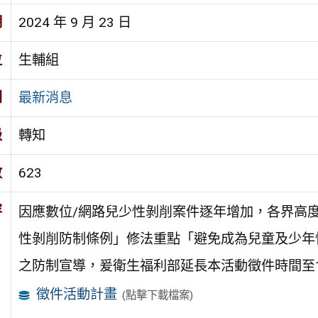
期
2024 年 9 月 23 日
位
生輔組
別
最新消息
級
轉知
數
623
容
因應數位/網路兒少性剝削案件逐年增加，各界高
性剝削防制條例」修法重點「避免成為兒童及少年
之防制宣導，爰衛生福利部延長本活動徵件時間至11
徵件活動計畫
(點擊下載檔案)