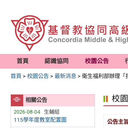
跳
至
主
要
內
容
首頁
認識協同
校園公告
區
首頁
>
校園公告
>
最新消息
>
衛生福利部辦理「拒
校
相關公告
2026-08-04
生輔組
115學年度教室配置圖
公告主