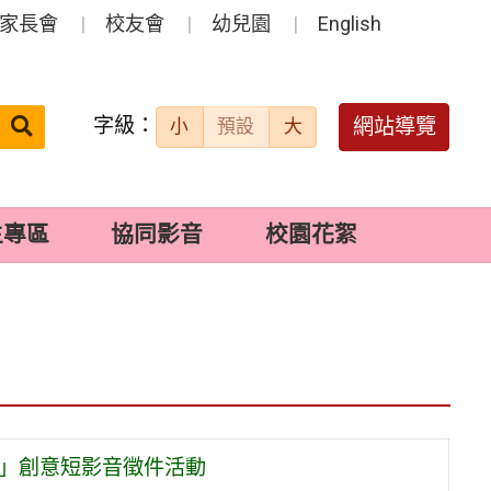
家長會
校友會
幼兒園
English
字級：
送出
網站導覽
小
預設
大
搜
尋：
生專區
協同影音
校園花絮
動
出來」創意短影音徵件活動