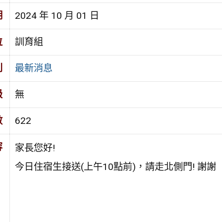
期
2024 年 10 月 01 日
位
訓育組
別
最新消息
級
無
數
622
容
家長您好!
今日住宿生接送(上午10點前)，請走北側門! 謝謝