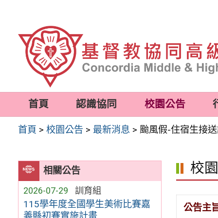
跳
至
主
要
內
容
首頁
認識協同
校園公告
區
首頁
>
校園公告
>
最新消息
>
颱風假-住宿生接
校
相關公告
2026-07-29
訓育組
115學年度全國學生美術比賽嘉
公告主
義縣初賽實施計畫