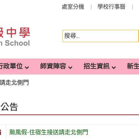
處室分機
學校行事曆
行政單位
師資陣容
招生資訊
新
送請走北側門
園公告
旨
颱風假-住宿生接送請走北側門