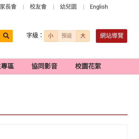
家長會
校友會
幼兒園
English
字級：
送出
網站導覽
小
預設
大
搜
尋：
生專區
協同影音
校園花絮