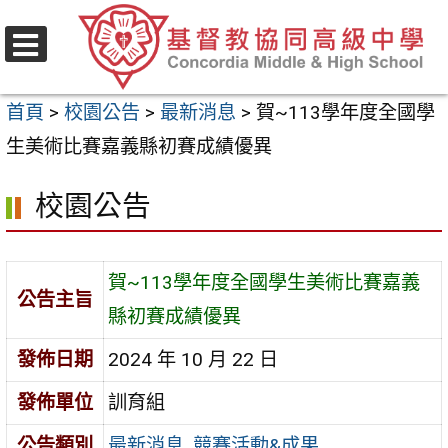
跳
至
選
主
單
首頁
>
校園公告
>
最新消息
>
賀~113學年度全國學
要
生美術比賽嘉義縣初賽成績優異
內
容
校園公告
區
賀~113學年度全國學生美術比賽嘉義
公告主旨
縣初賽成績優異
發佈日期
2024 年 10 月 22 日
發佈單位
訓育組
公告類別
最新消息
,
競賽活動&成果